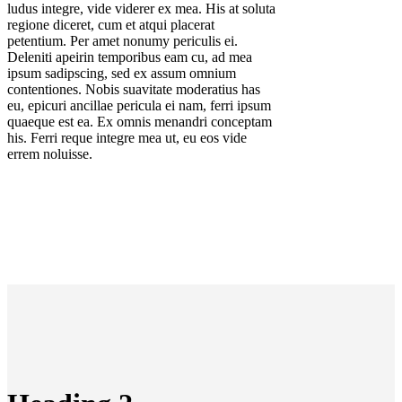
ludus integre, vide viderer ex mea. His at soluta
regione diceret, cum et atqui placerat
petentium. Per amet nonumy periculis ei.
Deleniti apeirin temporibus eam cu, ad mea
ipsum sadipscing, sed ex assum omnium
contentiones. Nobis suavitate moderatius has
eu, epicuri ancillae pericula ei nam, ferri ipsum
quaeque est ea. Ex omnis menandri conceptam
his. Ferri reque integre mea ut, eu eos vide
errem noluisse.