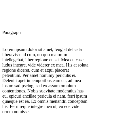
Paragraph
Lorem ipsum dolor sit amet, feugiat delicata
liberavisse id cum, no quo maiorum
intellegebat, liber regione eu sit. Mea cu case
ludus integre, vide viderer ex mea. His at soluta
regione diceret, cum et atqui placerat
petentium. Per amet nonumy periculis ei.
Deleniti apeirin temporibus eam cu, ad mea
ipsum sadipscing, sed ex assum omnium
contentiones. Nobis suavitate moderatius has
eu, epicuri ancillae pericula ei nam, ferri ipsum
quaeque est ea. Ex omnis menandri conceptam
his. Ferri reque integre mea ut, eu eos vide
errem noluisse.