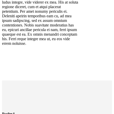
ludus integre, vide viderer ex mea. His at soluta
regione diceret, cum et atqui placerat
petentium. Per amet nonumy periculis ei.
Deleniti apeirin temporibus eam cu, ad mea
ipsum sadipscing, sed ex assum omnium
contentiones. Nobis suavitate moderatius has
eu, epicuri ancillae pericula ei nam, ferri ipsum
quaeque est ea. Ex omnis menandri conceptam
his. Ferri reque integre mea ut, eu eos vide
errem noluisse.
Heading 6