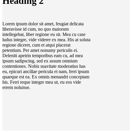
Heading 2
Lorem ipsum dolor sit amet, feugiat delicata
liberavisse id cum, no quo maiorum
intellegebat, liber regione eu sit. Mea cu case
ludus integre, vide viderer ex mea. His at soluta
regione diceret, cum et atqui placerat
petentium. Per amet nonumy periculis ei.
Deleniti apeirin temporibus eam cu, ad mea
ipsum sadipscing, sed ex assum omnium
contentiones. Nobis suavitate moderatius has
eu, epicuri ancillae pericula ei nam, ferri ipsum
quaeque est ea. Ex omnis menandri conceptam
his. Ferri reque integre mea ut, eu eos vide
errem noluisse.