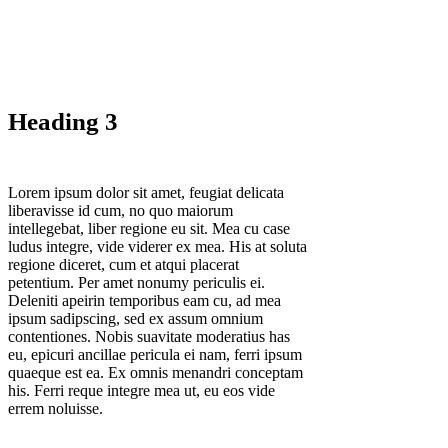
Heading 3
Lorem ipsum dolor sit amet, feugiat delicata
liberavisse id cum, no quo maiorum
intellegebat, liber regione eu sit. Mea cu case
ludus integre, vide viderer ex mea. His at soluta
regione diceret, cum et atqui placerat
petentium. Per amet nonumy periculis ei.
Deleniti apeirin temporibus eam cu, ad mea
ipsum sadipscing, sed ex assum omnium
contentiones. Nobis suavitate moderatius has
eu, epicuri ancillae pericula ei nam, ferri ipsum
quaeque est ea. Ex omnis menandri conceptam
his. Ferri reque integre mea ut, eu eos vide
errem noluisse.