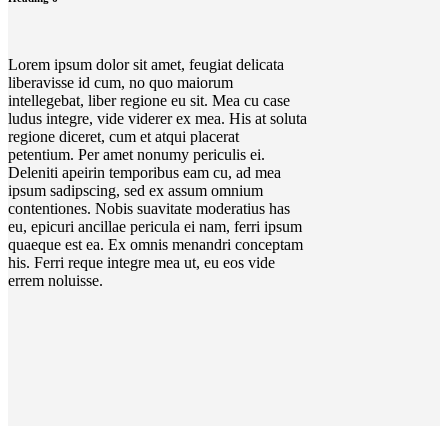
Lorem ipsum dolor sit amet, feugiat delicata
liberavisse id cum, no quo maiorum
intellegebat, liber regione eu sit. Mea cu case
ludus integre, vide viderer ex mea. His at soluta
regione diceret, cum et atqui placerat
petentium. Per amet nonumy periculis ei.
Deleniti apeirin temporibus eam cu, ad mea
ipsum sadipscing, sed ex assum omnium
contentiones. Nobis suavitate moderatius has
eu, epicuri ancillae pericula ei nam, ferri ipsum
quaeque est ea. Ex omnis menandri conceptam
his. Ferri reque integre mea ut, eu eos vide
errem noluisse.